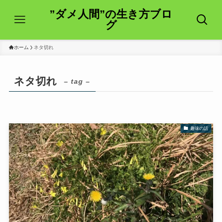
”ダメ人間”の生き方ブロ
グ
ホーム
ネタ切れ
ネタ切れ
– tag –
趣味の話