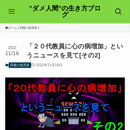
”ダメ人間”の生き方ブロ
グ
ホーム
回復の道具箱
「２０代教員に心の病増加」とい
2022
11/16
うニュースを見て[その2]
2022年11月16日
回復の道具箱