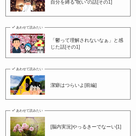
自分を縛る”呪い”の話[その1]
あわせて読みたい
「鬱って理解されないなぁ」と感
じた話[その1]
あわせて読みたい
潔癖はつらいよ[前編]
あわせて読みたい
[脳内実況]やっるきーでなーい[1]