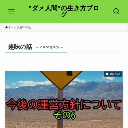
”ダメ人間”の生き方ブロ
グ
ホーム
趣味の話
趣味の話
– category –
趣味の話