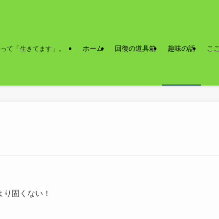
ホーム
回復の道具箱
趣味の話
こ
かって「生きてます」。
より固くない！