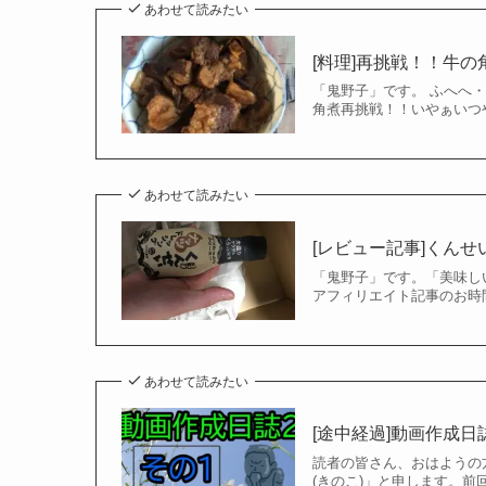
あわせて読みたい
[料理]再挑戦！！牛の角
「鬼野子」です。 ふへへ・
角煮再挑戦！！いやぁいつ
あわせて読みたい
[レビュー記事]くんせ
「鬼野子」です。「美味し
アフィリエイト記事のお時
あわせて読みたい
[途中経過]動画作成日誌
読者の皆さん、おはようの
(きのこ)」と申します。