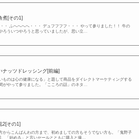
煮[その1]
・・ ふへへへへ・・・ デュフフフフ・・・ やって参りました！！ 牛の
やろういつやろうと思っていましたが、思い立…
いナッツドレッシング[前編]
いものは心の健康になる」と題して商品をダイレクトマーケティングする
間がやって参りました。「こころの話」のネタ…
2[その1]
方からこんばんわの方まで、初めましての方もそうでない方も。「鬼野子
前回、「始める」と言いセールとともに購入と撮…