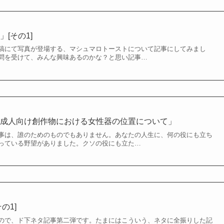
[その1]
稿にて写真が登場する、マシュマロトーストについて記事にしてみまし
問を受けて、みんな興味あるのかな？と思い記事…
「成人向け創作物における女性器の位置について」
事は、誰のためのものでもありません。あなたの人生に、何の役にも立ち
っている野望がありました。クソの役にも立た…
の1]
ので、ド下ネタ記事第二弾です。たまにはこういう、ネタに全振りした記