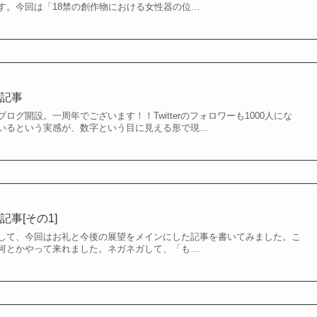
す。今回は「18禁の創作物における女性器の位…
念記事
ログ開設。一周年でございます！！Twitterのフォロワーも1000人にな
いるという実感が、数字という目に見える形で現…
事[その1]
して、今回はお礼と今後の展望をメインにした記事を書いてみました。こ
何とかやって来れました。ネガネガして、「も…