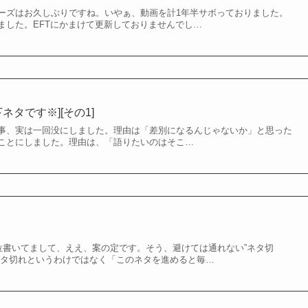
ーズはお久しぶりですね。いやぁ、動画を計1年半サボっておりました。
ました。EFTにかまけて更新しておりませんでし…
ネタです※][その1]
事、実は一回没にしました。理由は「差別になるんじゃないか」と思った
ことにしました。理由は、「語りたいのはそこ…
事位書いてまして、ええ、案の定です。そう、避けては通れない”ネタ切
ネタ切れというわけではなく「このネタを進めると毎…