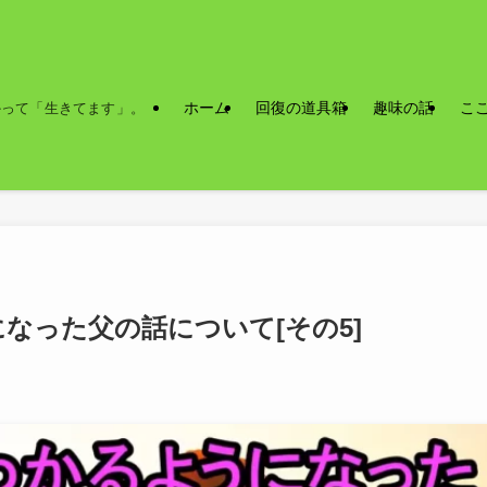
ホーム
回復の道具箱
趣味の話
こ
かって「生きてます」。
なった父の話について[その5]