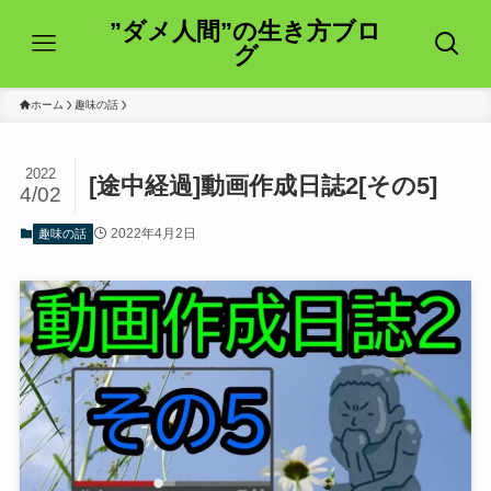
”ダメ人間”の生き方ブロ
グ
ホーム
趣味の話
2022
[途中経過]動画作成日誌2[その5]
4/02
2022年4月2日
趣味の話