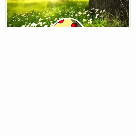
鬼野子
ブロガー菌類
ブロガー菌類。
鬼野子と書いて「きのこ」と読みます。
夢はジョン・メイトリックス。
「筋肉モリモリ、マッチョマンのHENTAIだ」
自己紹介