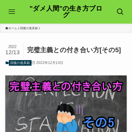
”ダメ人間”の生き方ブロ
グ
ホーム
回復の道具箱
2022
完璧主義との付き合い方[その5]
12/13
2022年12月13日
回復の道具箱