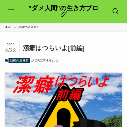
”ダメ人間”の生き方ブロ
グ
ホーム
回復の道具箱
2022
潔癖はつらいよ[前編]
4/23
2022年4月23日
回復の道具箱