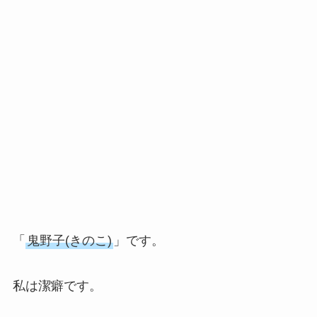
「
鬼野子(きのこ)
」です。
私は潔癖です。