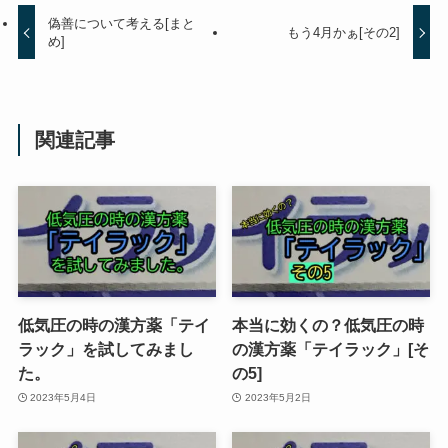
偽善について考える[まと
もう4月かぁ[その2]
め]
関連記事
低気圧の時の漢方薬「テイ
本当に効くの？低気圧の時
ラック」を試してみまし
の漢方薬「テイラック」[そ
た。
の5]
2023年5月4日
2023年5月2日