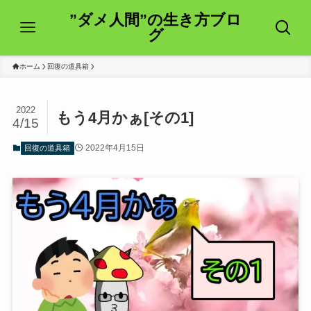
”ダメ人間”の生き方ブロ
グ
ホーム
回復の道具箱
2022
もう4月かぁ[その1]
4/15
2022年4月15日
回復の道具箱