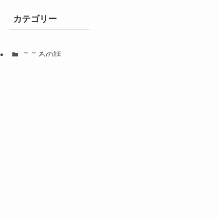
カテゴリー
こころの話
回復の道具箱
筋肉の話
自己紹介
趣味の話
ランキング参加しています、クリックお願いい
たします。