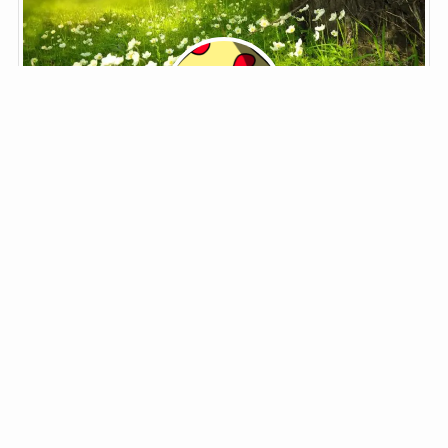
鬼野子
ブロガー菌類
ブロガー菌類。
鬼野子と書いて「きのこ」と読みます。
夢はジョン・メイトリックス。
「筋肉モリモリ、マッチョマンのHENTAIだ」
自己紹介