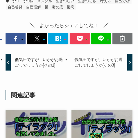
うつ
うつ病
メンタル
生きづらい
生きづらさ
考え方
自己分析
自己啓発
自己理解
鬱
鬱の底
鬱病
よかったらシェアしてね！
低気圧ですが、いかがお過
低気圧ですが、いかがお過
ごしでしょうか[その1]
ごしでしょうか[その3]
関連記事