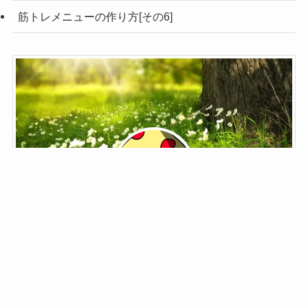
筋トレメニューの作り方[その6]
鬼野子
ブロガー菌類
ブロガー菌類。
鬼野子と書いて「きのこ」と読みます。
夢はジョン・メイトリックス。