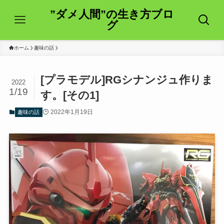
”ダメ人間”の生き方ブロ
グ
ホーム
趣味の話
[プラモデル]RGシナンジュ作りま
2022
1/19
す。[その1]
2022年1月19日
趣味の話