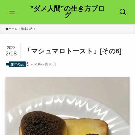
”ダメ人間”の生き方ブロ
グ
ホーム
趣味の話
2023
「マシュマロトースト」[その6]
2/18
2023年2月18日
趣味の話