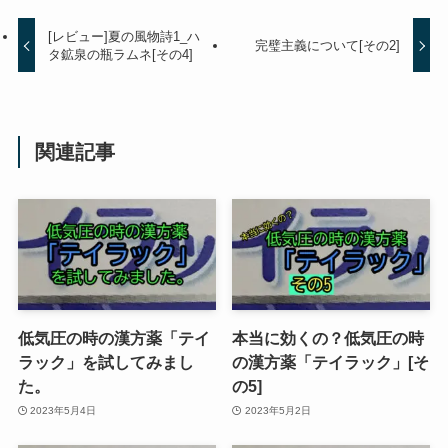
[レビュー]夏の風物詩1_ハ
完璧主義について[その2]
タ鉱泉の瓶ラムネ[その4]
関連記事
低気圧の時の漢方薬「テイ
本当に効くの？低気圧の時
ラック」を試してみまし
の漢方薬「テイラック」[そ
た。
の5]
2023年5月4日
2023年5月2日