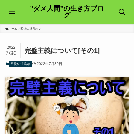
”ダメ人間”の生き方ブロ
グ
ホーム
回復の道具箱
2022
完璧主義について[その1]
7/30
2022年7月30日
回復の道具箱