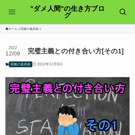
”ダメ人間”の生き方ブロ
グ
ホーム
回復の道具箱
2022
完璧主義との付き合い方[その1]
12/09
2022年12月9日
回復の道具箱