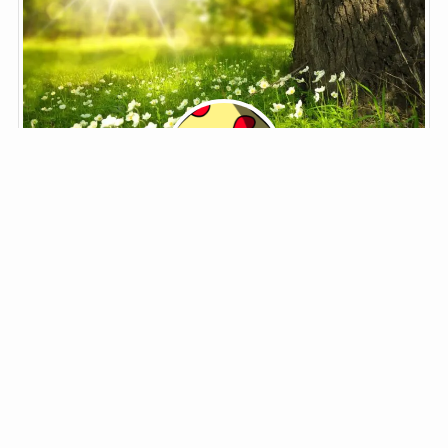
鬼野子
ブロガー菌類
ブロガー菌類。
鬼野子と書いて「きのこ」と読みます。
夢はジョン・メイトリックス。
「筋肉モリモリ、マッチョマンのHENTAIだ」
自己紹介