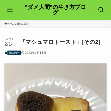
”ダメ人間”の生き方ブロ
グ
ホーム
趣味の話
2023
「マシュマロトースト」[その2]
2/14
2023年2月14日
趣味の話