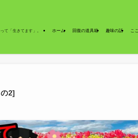
ホーム
回復の道具箱
趣味の話
こ
かって「生きてます」。
の2]