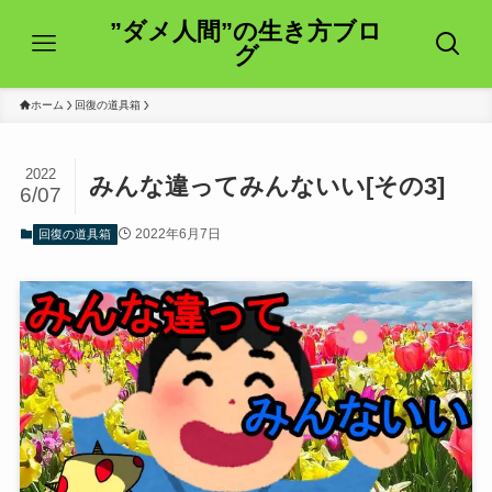
”ダメ人間”の生き方ブロ
グ
ホーム
回復の道具箱
2022
みんな違ってみんないい[その3]
6/07
2022年6月7日
回復の道具箱