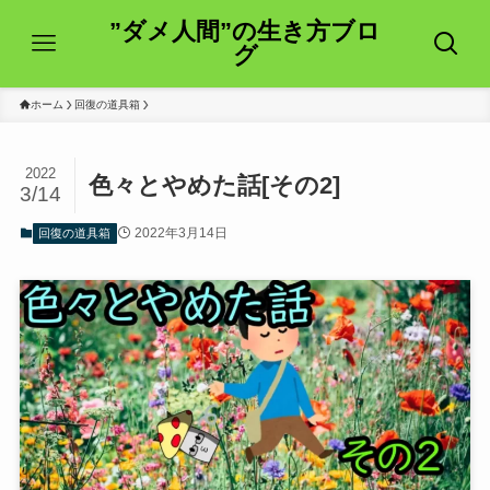
”ダメ人間”の生き方ブロ
グ
ホーム
回復の道具箱
2022
色々とやめた話[その2]
3/14
2022年3月14日
回復の道具箱