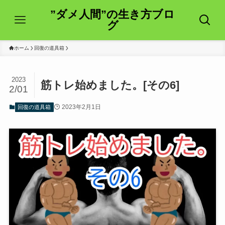
”ダメ人間”の生き方ブロ
グ
ホーム
回復の道具箱
2023
筋トレ始めました。[その6]
2/01
2023年2月1日
回復の道具箱