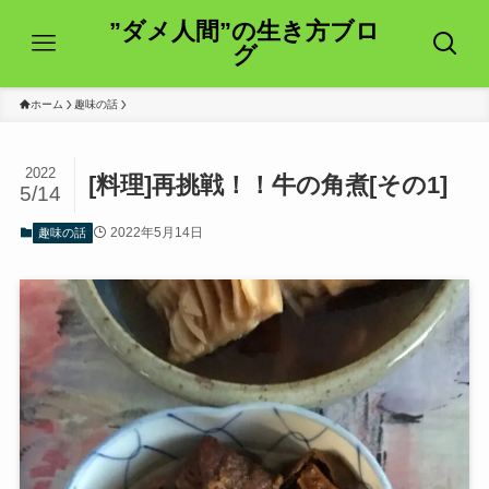
”ダメ人間”の生き方ブロ
グ
ホーム
趣味の話
2022
[料理]再挑戦！！牛の角煮[その1]
5/14
2022年5月14日
趣味の話