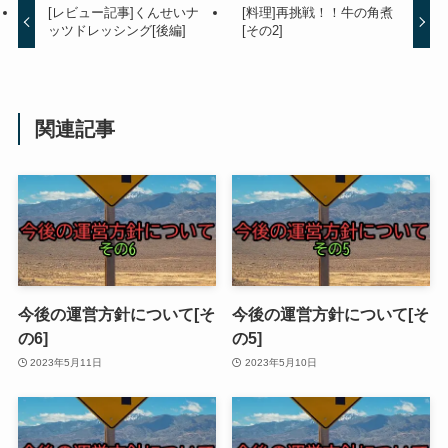
[レビュー記事]くんせいナ
[料理]再挑戦！！牛の角煮
ッツドレッシング[後編]
[その2]
関連記事
今後の運営方針について[そ
今後の運営方針について[そ
の6]
の5]
2023年5月11日
2023年5月10日