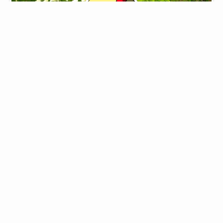
鬼野子
ブロガー菌類
ブロガー菌類。
鬼野子と書いて「きのこ」と読みます。
夢はジョン・メイトリックス。
「筋肉モリモリ、マッチョマンのHENTAIだ」
自己紹介
カテゴリー