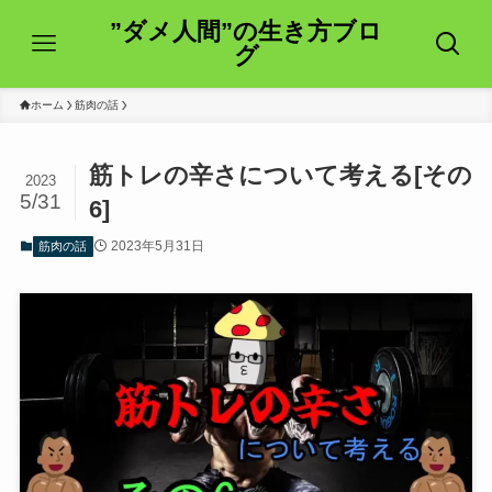
”ダメ人間”の生き方ブロ
グ
ホーム
筋肉の話
筋トレの辛さについて考える[その
2023
5/31
6]
2023年5月31日
筋肉の話