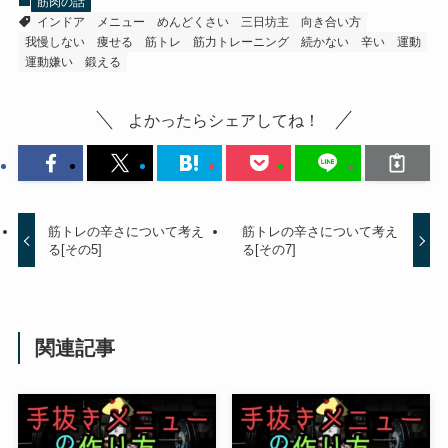
筋肉の話
インドア
メニュー
めんどくさい
三日坊主
向き合い方
我慢しない
痩せる
筋トレ
筋力トレーニング
続かない
辛い
運動
運動嫌い
鍛える
よかったらシェアしてね！
筋トレの辛さについて考え
筋トレの辛さについて考え
る[その5]
る[その7]
関連記事