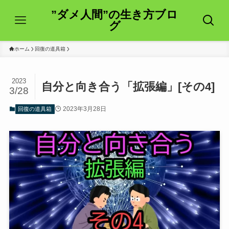
”ダメ人間”の生き方ブロ
グ
ホーム
回復の道具箱
2023
自分と向き合う「拡張編」[その4]
3/28
2023年3月28日
回復の道具箱