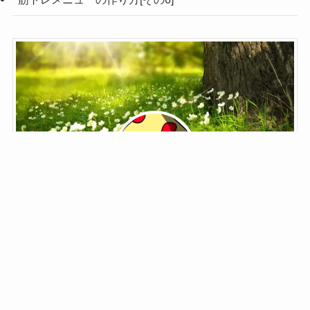
鬼野子
ブロガー菌類
ブロガー菌類。
鬼野子と書いて「きのこ」と読みます。
夢はジョン・メイトリックス。
「筋肉モリモリ、マッチョマンのHENTAIだ」