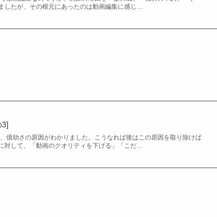
1]
動画制作日誌3と少し被る内容となっています。というのも今回は、最近あ
きである、「自分の完璧主義」についての話で…