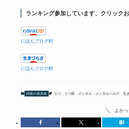
まだまだ自分の操縦には
課題も多いと思いますが、
これからもひとつずつ自分の扱い方を学び
それを積み重ね、自分の明日をより良いものに
したいと思います。
そしてそこで得た学びを、記事という形で
皆様と共有し、それによって一人でも多くの方に
より良い明日のヒントを提供できたらいいなと