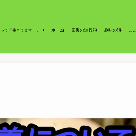
ホーム
回復の道具箱
趣味の話
こ
かって「生きてます」。