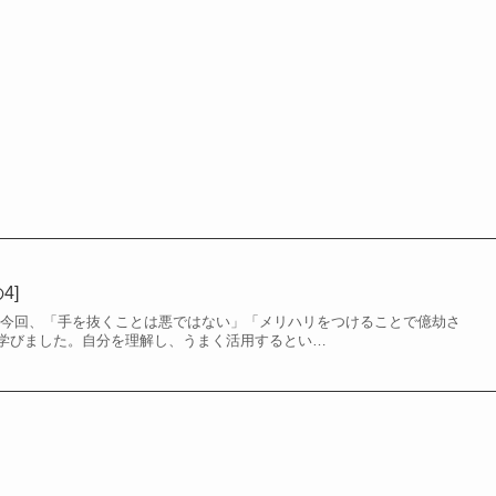
2]
さて動画編集なのですが、失踪の理由を「鬱の底」「機材の不調」「ゲー
ましたが、その根元にあったのは動画編集に感じ…