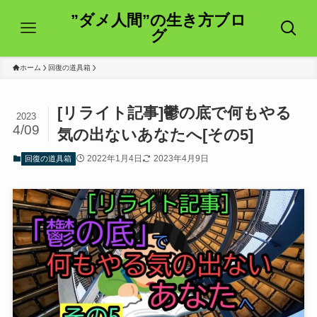
”ダメ人間”の生き方ブロ
グ
ホーム
回復の道具箱
[リライト記事]鬱の底で何もやる
2023
4/09
気の出ないあなたへ[その5]
2022年1月4日
2023年4月9日
回復の道具箱