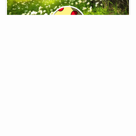
鬼野子
ブロガー菌類
ブロガー菌類。
鬼野子と書いて「きのこ」と読みます。
夢はジョン・メイトリックス。
「筋肉モリモリ、マッチョマンのHENTAIだ」
自己紹介